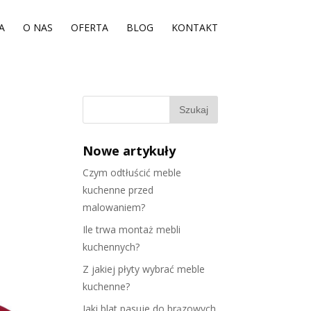
A
O NAS
OFERTA
BLOG
KONTAKT
Nowe artykuły
Czym odtłuścić meble
kuchenne przed
malowaniem?
Ile trwa montaż mebli
kuchennych?
Z jakiej płyty wybrać meble
kuchenne?
Jaki blat pasuje do brązowych