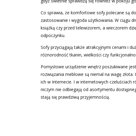
gdyż świetnie sprawdzą się również w pokoju go
Co sprawia, że komfortowe sofy polecane są do
zastosowanie i wygoda użytkowania. W ciągu d
książką czy przed telewizorem, a wieczorem dz
odpoczynku.
Sofy przyciągają także atrakcyjnymi cenami i du
różnorodność tkanin, wielkości czy funkcjonaln
Pomysłowe urządzenie wnętrz poszukiwane jest 
rozwiązania meblowe są niemal na wagę złota. In
ich w Internecie. I w internetowych czeluściach
niczym nie odbiegają od asortymentu dostępne
stają się prawdziwą przyjemnością.