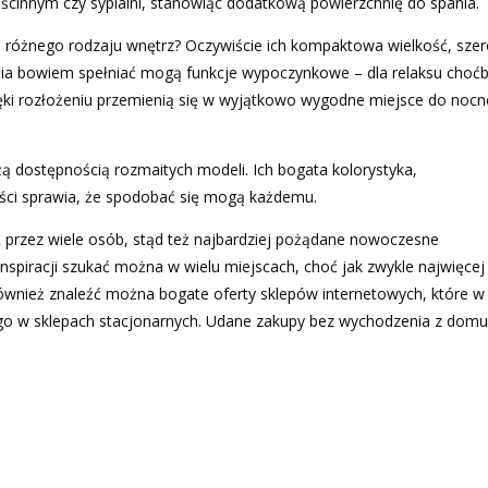
ścinnym czy sypialni, stanowiąc dodatkową powierzchnię do spania.
 różnego rodzaju wnętrz? Oczywiście ich kompaktowa wielkość, szer
nia bowiem spełniać mogą funkcje wypoczynkowe – dla relaksu choćb
ięki rozłożeniu przemienią się w wyjątkowo wygodne miejsce do noc
żą dostępnością rozmaitych modeli. Ich bogata kolorystyka,
ości sprawia, że spodobać się mogą każdemu.
przez wiele osób, stąd też najbardziej pożądane nowoczesne
spiracji szukać można w wielu miejscach, choć jak zwykle najwięcej 
 również znaleźć można bogate oferty sklepów internetowych, które w
go w sklepach stacjonarnych. Udane zakupy bez wychodzenia z dom