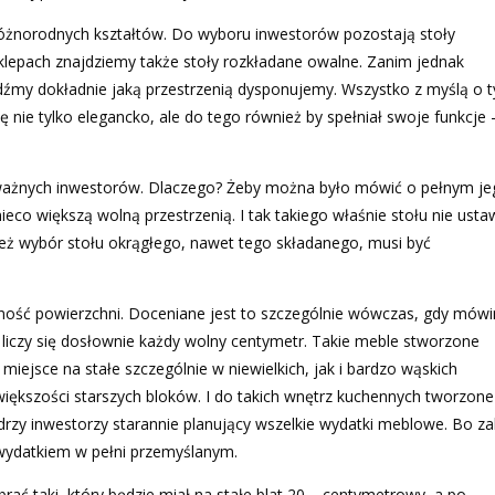
óżnorodnych kształtów. Do wyboru inwestorów pozostają stoły
klepach znajdziemy także stoły rozkładane owalne. Zanim jednak
dźmy dokładnie jaką przestrzenią dysponujemy. Wszystko z myślą o 
ę nie tylko elegancko, ale do tego również by spełniał swoje funkcje 
odważnych inwestorów. Dlaczego? Żeby można było mówić o pełnym j
ieco większą wolną przestrzenią. I tak takiego właśnie stołu nie ust
o też wybór stołu okrągłego, nawet tego składanego, musi być
ność powierzchni. Doceniane jest to szczególnie wówczas, gdy mów
j liczy się dosłownie każdy wolny centymetr. Takie meble stworzone
miejsce na stałe szczególnie w niewielkich, jak i bardzo wąskich
 większości starszych bloków. I do takich wnętrz kuchennych tworzone
drzy inwestorzy starannie planujący wszelkie wydatki meblowe. Bo z
 wydatkiem w pełni przemyślanym.
ać taki, który będzie miał na stałe blat 20 – centymetrowy, a po