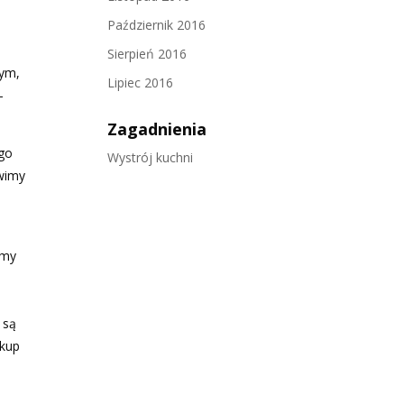
Październik 2016
Sierpień 2016
tym,
Lipiec 2016
–
Zagadnienia
ego
Wystrój kuchni
awimy
imy
 są
akup