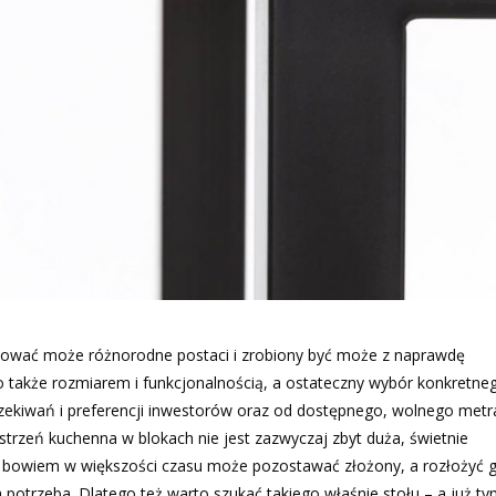
mować może różnorodne postaci i zrobiony być może z naprawdę
o także rozmiarem i funkcjonalnością, a ostateczny wybór konkretne
czekiwań i preferencji inwestorów oraz od dostępnego, wolnego met
strzeń kuchenna w blokach nie jest zazwyczaj zbyt duża, świetnie
el bowiem w większości czasu może pozostawać złożony, a rozłożyć 
 potrzeba. Dlatego też warto szukać takiego właśnie stołu – a już ty