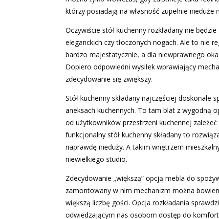
którzy posiadają na własność zupełnie nieduże 
Oczywiście stół kuchenny rozkładany nie będzi
eleganckich czy tłoczonych nogach. Ale to nie re
bardzo majestatycznie, a dla niewprawnego oka 
Dopiero odpowiedni wysiłek wprawiający mechan
zdecydowanie się zwiększy.
Stół kuchenny składany najczęściej doskonale s
aneksach kuchennych. To tam blat z wygodną o
od użytkowników przestrzeni kuchennej zależeć b
funkcjonalny stół kuchenny składany to rozwiąza
naprawdę nieduży. A takim wnętrzem mieszkalny
niewielkiego studio.
Zdecydowanie „większą” opcją mebla do spożyw
zamontowany w nim mechanizm można bowiem bez
większą liczbę gości. Opcja rozkładania sprawd
odwiedzającym nas osobom dostęp do komfortow