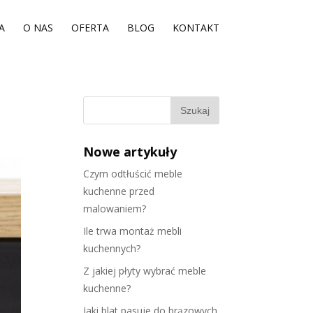
A
O NAS
OFERTA
BLOG
KONTAKT
Nowe artykuły
Czym odtłuścić meble
kuchenne przed
malowaniem?
Ile trwa montaż mebli
kuchennych?
Z jakiej płyty wybrać meble
kuchenne?
Jaki blat pasuje do brązowych