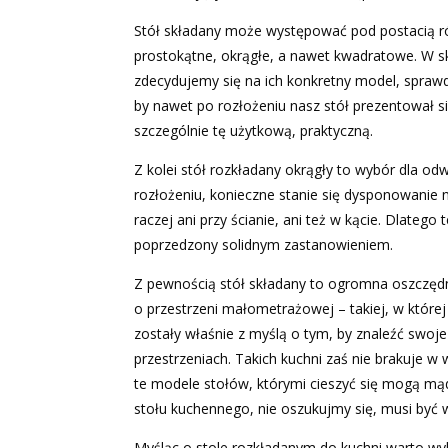
Stół składany może występować pod postacią r
prostokątne, okrągłe, a nawet kwadratowe. W s
zdecydujemy się na ich konkretny model, spraw
by nawet po rozłożeniu nasz stół prezentował si
szczególnie tę użytkową, praktyczną.
Z kolei stół rozkładany okrągły to wybór dla 
rozłożeniu, konieczne stanie się dysponowanie n
raczej ani przy ścianie, ani też w kącie. Dlateg
poprzedzony solidnym zastanowieniem.
Z pewnością stół składany to ogromna oszczęd
o przestrzeni małometrażowej – takiej, w które
zostały właśnie z myślą o tym, by znaleźć swoje 
przestrzeniach. Takich kuchni zaś nie brakuje w
te modele stołów, którymi cieszyć się mogą mą
stołu kuchennego, nie oszukujmy się, musi być
Myśląc o stole rozkładanym do kuchni warto wybr