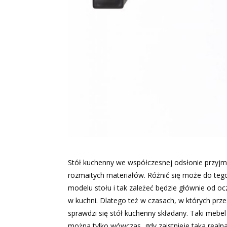
Stół kuchenny we współczesnej odsłonie przyj
rozmaitych materiałów. Różnić się może do teg
modelu stołu i tak zależeć będzie głównie od o
w kuchni. Dlatego też w czasach, w których prze
sprawdzi się stół kuchenny składany. Taki meb
można tylko wówczas, gdy zaistnieje taka realna