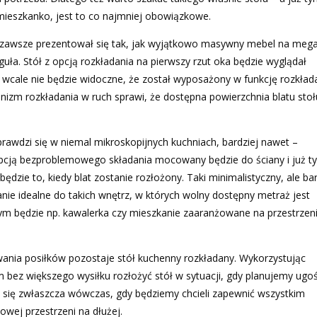
mieszkanko, jest to co najmniej obowiązkowe.
e zawsze prezentował się tak, jak wyjątkowo masywny mebel na meg
guła. Stół z opcją rozkładania na pierwszy rzut oka będzie wyglądał
wcale nie będzie widoczne, że został wyposażony w funkcję rozkłada
izm rozkładania w ruch sprawi, że dostępna powierzchnia blatu stoł
prawdzi się w niemal mikroskopijnych kuchniach, bardziej nawet –
pcją bezproblemowego składania mocowany będzie do ściany i już ty
ędzie to, kiedy blat zostanie rozłożony. Taki minimalistyczny, ale ba
nie idealne do takich wnętrz, w których wolny dostępny metraż jest
m będzie np. kawalerka czy mieszkanie zaaranżowane na przestrzen
ania posiłków pozostaje stół kuchenny rozkładany. Wykorzystując
 większego wysiłku rozłożyć stół w sytuacji, gdy planujemy ugoś
zi się zwłaszcza wówczas, gdy będziemy chcieli zapewnić wszystkim
ej przestrzeni na dłużej.