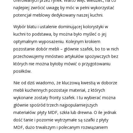
oferowanych przez rynek. Warto więc wiedzieć, na co
najlepiej zwrócić uwagę by móc w pełni wykorzystać
potencjał meblowy dedykowany naszej kuchni.
Wybór blatu i ustalenie dominującej kolorystyki w
kuchni to podstawa, by można było myśleć o jej
optymalnym wyposażeniu. Kolejnym krokiem
pozostanie dobór mebli – głównie szafek, bo to w nich
przechowujemy mnóstwo artykułów spożywczych bez
których nie można byłoby mówić o przygotowaniu
posiłków.
Nie od dziś wiadomo, że kluczową kwestią w doborze
mebli kuchennych pozostaje materiał, z których
wykonane zostały fronty szafek. I tu wybierać można
głównie spośród trzech najpopularniejszych
materiałów: płyty MDF, szkła lub drewna. O ile jednak
dość tanie i pozornie wytrzymałe są szafki z płyty
MDF, dużo trwalszym i polecanym rozwiązaniem